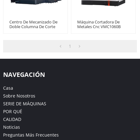
Centro De Mecanizado De
Máquina Cortadora De
Doble Columna De Corte
Metales Cnc VMC1060B
Pesado De Alta Rigidez
SP1020
1
NAVEGACIÓN
Casa
Sobre Nosotros
SERIE DE MÁQUINAS
POR QUÉ
CALIDAD
Noticias
Preguntas Más Frecuentes