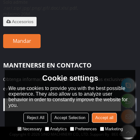
Solo admite
.rar/.zip/.jpg/.png/.gif/.doc/.xls/.pdf,
máximo 20M
Accesorios
Mandar
MANTENERSE EN CONTACTO
Cookie settings
Obtenga información privilegiada sobre ofertas exclusivas,
We use cookies to provide you with the best possible
eventos y más.
experience. They also allow us to analyze user
behavior in order to constantly improve the website for
you.
Reject All
Accept Selection
Accept all
Necessary
Analytics
Preferences
Marketing
Copyright © 2026
SINO MACHINERY CO., LTD.
Support By
BEE Cloud