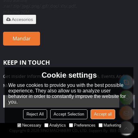
Solo admite
.rar/.zip/.jpg/.png/.gif/.doc/.xls/.pdf,
máximo 20M
Accesorios
Mandar
KEEP IN TOUCH
Cookie settings
Get Insider Information About Exclusive Offers, Events And
We use cookies to provide you with the best possible
More!
experience. They also allow us to analyze user
behavior in order to constantly improve the website for
you.
Reject All
Accept Selection
Accept all
Necessary
Analytics
Preferences
Marketing
Copyright © 2026
SINO MACHINERY CO., LTD.
Support By
BEE Cloud