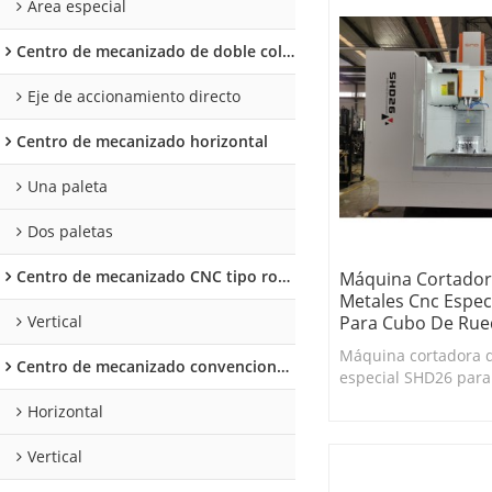
Área especial
Centro de mecanizado de doble columna
Eje de accionamiento directo
Centro de mecanizado horizontal
Una paleta
Dos paletas
Centro de mecanizado CNC tipo rodilla
Máquina Cortador
Metales Cnc Espec
Para Cubo De Rue
Vertical
Máquina cortadora d
Centro de mecanizado convencional tipo rodilla
especial SHD26 para
rueda con gran rigid
Horizontal
productividad
Vertical