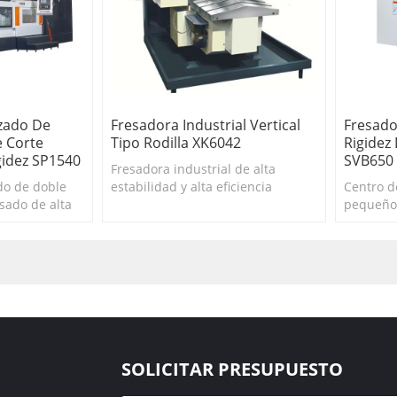
zado De
Fresadora Industrial Vertical
Fresado
 Corte
Tipo Rodilla XK6042
Rigide
gidez SP1540
SVB650
Fresadora industrial de alta
do de doble
estabilidad y alta eficiencia
Centro 
sado de alta
fabricada en China
pequeño 
ampliame
SOLICITAR PRESUPUESTO