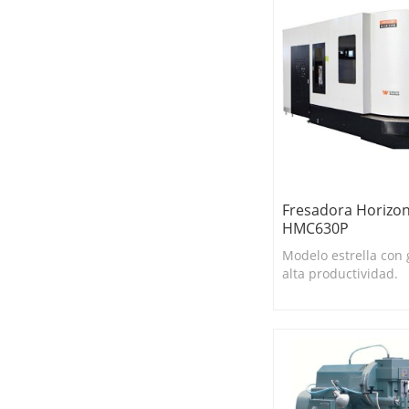
Fresadora Horizon
HMC630P
Modelo estrella con 
alta productividad.