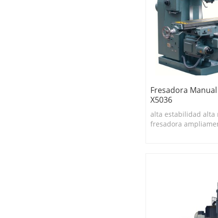
Fresadora Manual 
X5036
alta estabilidad alta 
fresadora ampliamen