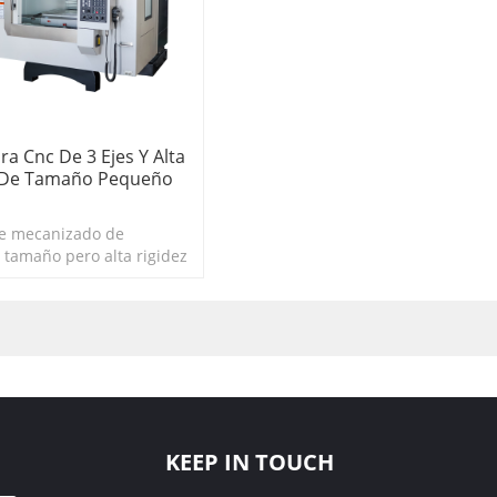
ra Cnc De 3 Ejes Y Alta
z De Tamaño Pequeño
de mecanizado de
tamaño pero alta rigidez
nte utilizado
KEEP IN TOUCH