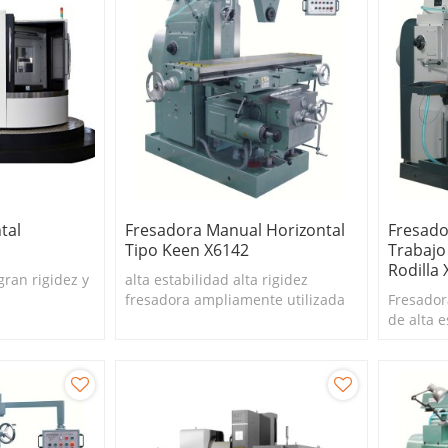
tal
Fresadora Manual Horizontal
Fresado
Tipo Keen X6142
Trabajo
Rodilla
gran rigidez y
alta estabilidad alta rigidez
fresadora ampliamente utilizada
Fresador
de alta e