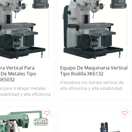
ra Vertical Para
Equipo De Maquinaria Vertical
 De Metales Tipo
Tipo Rodilla XK6132
 XK5032
Fresadora cnc barata vertical de
a para trabajar metales
alta eficiencia y alta estabilidad
stabilidad y alta eficiencia