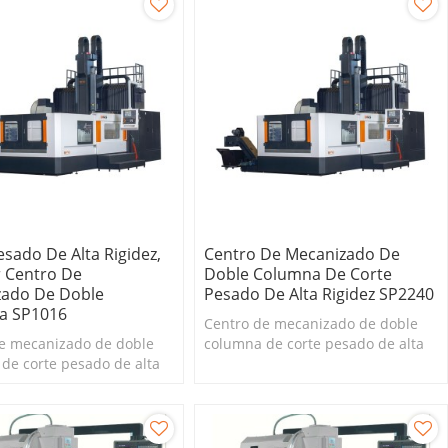
esado De Alta Rigidez,
Centro De Mecanizado De
r Centro De
Doble Columna De Corte
zado De Doble
Pesado De Alta Rigidez SP2240
a SP1016
Centro de mecanizado de doble
e mecanizado de doble
columna de corte pesado de alta
de corte pesado de alta
rigidez