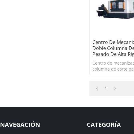
Centro De Mecani
Doble Columna De
Pesado De Alta Ri
Centro de mecaniza
columna de corte pe
rigidez
1
NAVEGACIÓN
CATEGORÍA