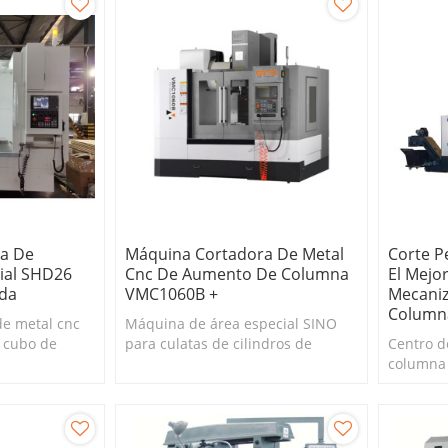
a De
Máquina Cortadora De Metal
Corte P
ial SHD26
Cnc De Aumento De Columna
El Mejo
da
VMC1060B +
Mecani
Column
e metal cnc
Máquina de área especial SINO
 cubo de
para culatas de cilindros de
Centro d
ez y alta
automóviles con gran rigidez y
columna 
alta productividad
rigidez