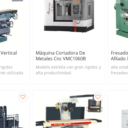
Vertical
Máquina Cortadora De
Fresado
Metales Cnc VMC1060B
Afilado
rigidez
Modelo estrella con gran rigidez y
alta esta
te utilizada
alta productividad.
fresador