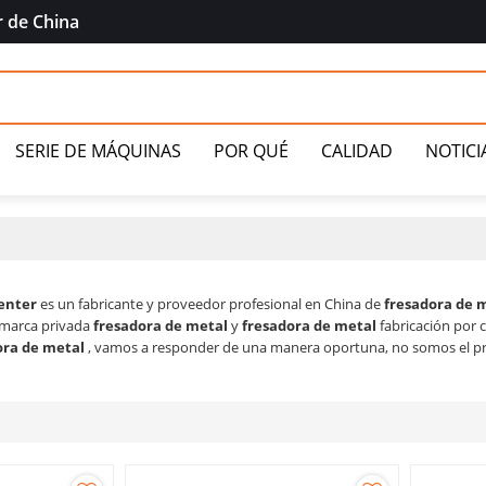
r de China
SERIE DE MÁQUINAS
POR QUÉ
CALIDAD
NOTICI
S
CONTACTO
enter
es un fabricante y proveedor profesional en China de
fresadora de 
 marca privada
fresadora de metal
y
fresadora de metal
fabricación por 
ora de metal
, vamos a responder de una manera oportuna, no somos el p