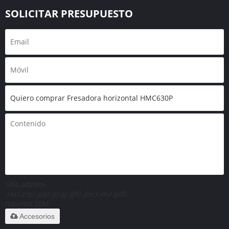
SOLICITAR PRESUPUESTO
Solo admite
.rar/.zip/.jpg/.png/.gif/.doc/.xls/.pdf,
máximo 20M
Accesorios