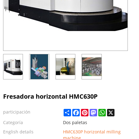
Fresadora horizontal HMC630P
Share
Facebook
Pinterest
Mastodon
WhatsApp
X
participación
Categoría
Dos paletas
English details
HMC630P horizontal milling
machine