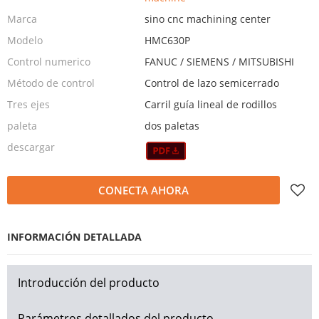
Marca
sino cnc machining center
Modelo
HMC630P
Control numerico
FANUC / SIEMENS / MITSUBISHI
Método de control
Control de lazo semicerrado
Tres ejes
Carril guía lineal de rodillos
paleta
dos paletas
descargar
CONECTA AHORA
INFORMACIÓN DETALLADA
Introducción del producto
Parámetros detallados del producto