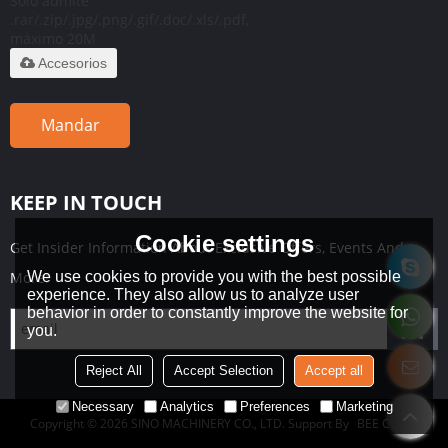
Solo admite
.rar/.zip/.jpg/.png/.gif/.doc/.xls/.pdf,
máximo 20M
Accesorios
Mandar
KEEP IN TOUCH
Cookie settings
Get Insider Information About Exclusive Offers, Events And
We use cookies to provide you with the best possible
More!
experience. They also allow us to analyze user
behavior in order to constantly improve the website for
you.
Reject All
Accept Selection
Accept all
Necessary
Analytics
Preferences
Marketing
Copyright © 2026
SINO MACHINERY CO., LTD.
Support By
BEE Cloud